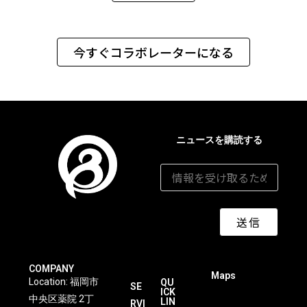
今すぐコラボレーターになる
ニュースを購読する
メールアドレス
*
送信
COMPANY
Maps
Location: 福岡市
QU
SE
ICK
中央区薬院 2丁
LIN
RVI