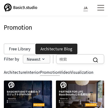
JA
Promotion
Free Library
Architecture Blog
Filter by
Newest
Architecture
Interior
Promotion
Video
Visualization
Phone:
07040837249