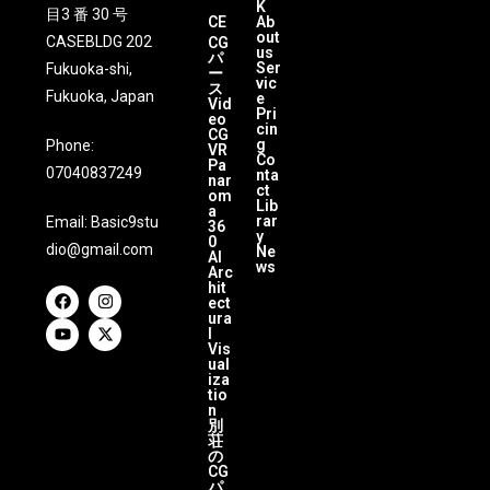
K
目3 番 30 号
CE
Ab
out
CASEBLDG 202
CG
us
パ
Ser
Fukuoka-shi,
ー
vic
ス
Fukuoka, Japan
e
Vid
Pri
eo
cin
CG
g
Phone:
VR
Co
Pa
07040837249
nta
nar
ct
om
Lib
a
rar
Email:
Basic9stu
36
y
0
dio@gmail.com
Ne
AI
ws
Arc
hit
ect
ura
l
Vis
ual
iza
tio
n
別
荘
の
CG
パ