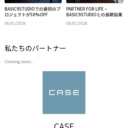
Email:
Basic9studio@gmail.com
BASIC9STUDIOでの最初のプ
PARTNER FOR LIFE –
ロジェクトが50%OFF
BASIC9STUDIOとの長期協業
Location:
福岡市中央区薬院 2丁目3 番 30 号 CASEBLDG 202
Fukuoka-shi, Fukuoka, Japan
06/01/2026
06/01/2026
私たちのパートナー
Coming soon...
CASE