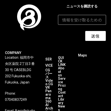
ニュースを購読する
メールアドレス
*
送信
COMPANY
Maps
Location: 福岡市中
QUI
SER
CK
央区薬院 2丁目3 番
LINK
VICE
Abo
30 号 CASEBLDG
CG
ut
パー
us
202 Fukuoka-shi,
ス
Serv
Vide
ice
Fukuoka, Japan
o CG
Prici
VR
ng
Pan
Cont
Phone:
aro
act
ma
Libr
07040837249
360
ary
AI
New
Arch
s
Email:
Basic9studio