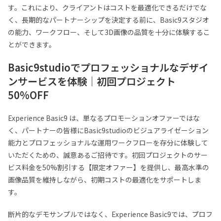
す。これにより、クライアントはコストを最適化できるだけでな
Email:
Basic9studio@gmail.com
く、長期的なパートナーシップを決定する前に、Basic9スタジオ
Location:
福岡市中央区薬院 2丁目3 番 30 号 CASEBLDG 202
の能力、ワークフロー、そして3D画像の品質を十分に体験するこ
Fukuoka-shi, Fukuoka, Japan
とができます。
Basic9studioでプロフェッショナルなデザイ
ンサービスを体験｜初回プロジェクト
50%OFF
Experience Basic9 は、単なるプロモーションオファーではな
く、パートナーの皆様にBasic9studioのビジュアライゼーション
能力とプロフェッショナルな運用ワークフローを存分に体験して
いただくための、誠意あるご招待です。初回プロジェクトのサー
ビス料金を50%割引する【限定オファー】を提供し、最高水準の
画像品質を維持しながら、初期コストの最適化をサポートしま
す。
断片的なデモサンプルではなく、Experience Basic9では、プロフ