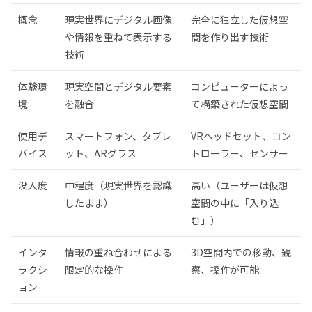
概念
現実世界にデジタル画像
完全に独立した仮想空
や情報を重ねて表示する
間を作り出す技術
技術
体験環
現実空間とデジタル要素
コンピューターによっ
境
を融合
て構築された仮想空間
使用デ
スマートフォン、タブレ
VRヘッドセット、コン
バイス
ット、ARグラス
トローラー、センサー
没入度
中程度（現実世界を認識
高い（ユーザーは仮想
したまま）
空間の中に「入り込
む」）
インタ
情報の重ね合わせによる
3D空間内での移動、観
ラクシ
限定的な操作
察、操作が可能
ョン