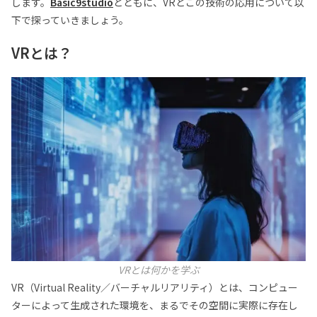
します。
Basic9studio
とともに、VRとこの技術の応用について以
下で探っていきましょう。
Email:
Basic9studio@gmail.com
Location:
福岡市中央区薬院 2丁目3 番 30 号 CASEBLDG 202
VRとは？
Fukuoka-shi, Fukuoka, Japan
VRとは何かを学ぶ
VR（Virtual Reality／バーチャルリアリティ）とは、コンピュー
ターによって生成された環境を、まるでその空間に実際に存在し