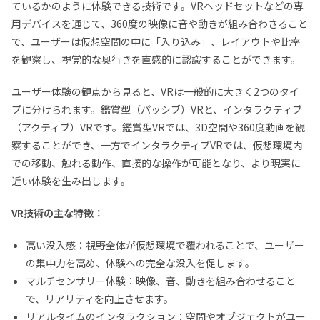
ているかのように体験できる技術です。VRヘッドセットなどの専
用デバイスを通じて、360度の映像に音や動きが組み合わさること
で、ユーザーは仮想空間の中に「入り込み」、レイアウトや比率
を観察し、視覚的な奥行きを直感的に認識することができます。
ユーザー体験の観点から見ると、VRは一般的に大きく2つのタイ
プに分けられます。鑑賞型（パッシブ）VRと、インタラクティブ
（アクティブ）VRです。鑑賞型VRでは、3D空間や360度動画を観
察することができ、一方でインタラクティブVRでは、仮想環境内
での移動、触れる動作、直接的な操作が可能となり、より現実に
近い体験を生み出します。
VR技術の主な特徴：
高い没入感：視野全体が仮想環境で覆われることで、ユーザー
の集中力を高め、体験への完全な没入を促します。
マルチセンサリー体験：映像、音、動きを組み合わせること
で、リアリティを向上させます。
リアルタイムのインタラクション：空間やオブジェクトがユー