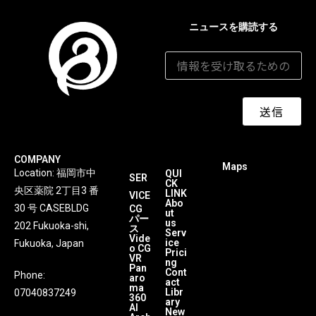
ニュースを購読する
メールアドレス
*
送信
COMPANY
Maps
Location: 福岡市中
QUI
SER
CK
央区薬院 2丁目3 番
LINK
VICE
Abo
30 号 CASEBLDG
CG
ut
パー
us
202 Fukuoka-shi,
ス
Serv
Vide
ice
Fukuoka, Japan
o CG
Prici
VR
ng
Pan
Cont
Phone:
aro
act
ma
Libr
07040837249
360
ary
AI
New