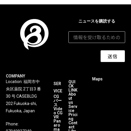
ニュースを購読する
メールアドレス
*
送信
COMPANY
Maps
Location: 福岡市中
QUI
SER
CK
央区薬院 2丁目3 番
LINK
VICE
Abo
30 号 CASEBLDG
CG
ut
パー
us
202 Fukuoka-shi,
ス
Serv
Vide
ice
Fukuoka, Japan
o CG
Prici
VR
ng
Pan
Cont
Phone:
aro
act
ma