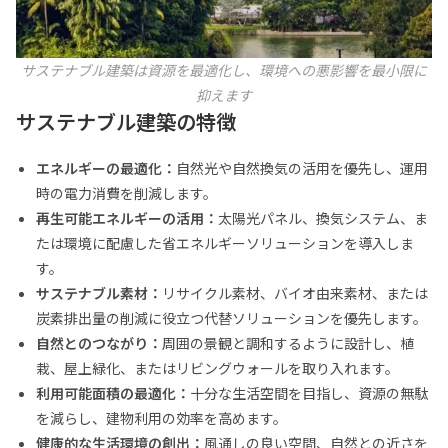
サステナブル建築は資源を最適化し、環境への悪影響を最小限に
抑えます
サステナブル建築の特徴
エネルギーの最適化：
自然光や自然換気の活用を優先し、運用
時の電力消費を削減します。
再生可能エネルギーの活用：
太陽光パネル、換気システム、ま
たは環境に配慮した省エネルギーソリューションを導入しま
す。
サステナブル素材：
リサイクル素材、バイオ由来素材、または
炭素排出量の削減に役立つ代替ソリューションを優先します。
自然とのつながり：
周囲の景観と調和するように設計し、植
栽、屋上緑化、またはリビングウォールを取り入れます。
利用可能面積の最適化：
十分な生活空間を目指し、資源の無駄
を減らし、建物利用の効率を高めます。
健康的な生活環境の創出：
風通しの良い空間、自然との近さを