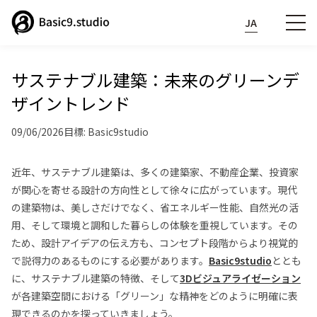
JA
サステナブル建築：未来のグリーンデ
ザイントレンド
09/06/2026
目標: Basic9studio
近年、サステナブル建築は、多くの建築家、不動産企業、投資家
が関心を寄せる設計の方向性として徐々に広がっています。現代
の建築物は、美しさだけでなく、省エネルギー性能、自然光の活
用、そして環境と調和した暮らしの体験を重視しています。その
ため、設計アイデアの伝え方も、コンセプト段階からより視覚的
で説得力のあるものにする必要があります。
Basic9studio
ととも
に、サステナブル建築の特徴、そして
3Dビジュアライゼーション
が各建築空間における「グリーン」な精神をどのように明確に表
現できるのかを探っていきましょう。
Phone:
07040837249