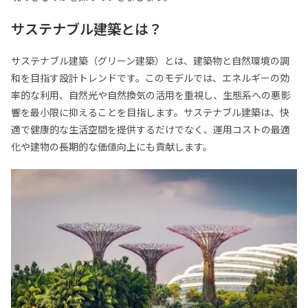
Email:
Basic9studio@gmail.com
サステナブル建築とは？
Location:
福岡市中央区薬院 2丁目3 番 30 号 CASEBLDG 202
Fukuoka-shi, Fukuoka, Japan
サステナブル建築（グリーン建築）とは、建築物と自然環境の調
和を目指す設計トレンドです。このモデルでは、エネルギーの効
率的な利用、自然光や自然換気の活用を重視し、生態系への悪影
響を最小限に抑えることを目指します。サステナブル建築は、快
適で健康的な生活空間を提供するだけでなく、運用コストの最適
化や建物の長期的な価値向上にも貢献します。