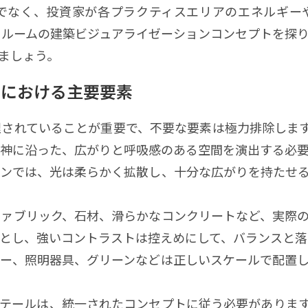
でなく、投資家が各プラクティスエリアのエネルギー
ガルームの建築ビジュアライゼーションコンセプトを探
ましょう。
ンにおける主要要素
理されていることが重要で、不要な要素は極力排除しま
神に沿った、広がりと呼吸感のある空間を演出する必
Phone:
07040837249
ョンでは、光は柔らかく拡散し、十分な広がりを持たせ
Email:
Basic9studio@gmail.
ファブリック、石材、滑らかなコンクリートなど、実際
Location:
福岡市中央区薬院 2丁目
とし、強いコントラストは控えめにして、バランスと落
CASEBLDG 202 Fukuoka-shi, F
ラー、照明器具、グリーンなどは正しいスケールで配置
ィテールは、統一されたコンセプトに従う必要がありま