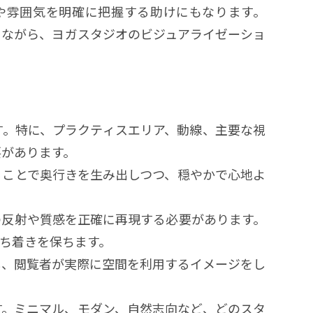
や雰囲気を明確に把握する助けにもなります。
りながら、ヨガスタジオのビジュアライゼーショ
す。特に、プラクティスエリア、動線、主要な視
要があります。
ることで奥行きを生み出しつつ、穏やかで心地よ
com
の反射や質感を正確に再現する必要があります。
3 番 30 号
ち着きを保ちます。
ukuoka, Japan
し、閲覧者が実際に空間を利用するイメージをし
す。ミニマル、モダン、自然志向など、どのスタ