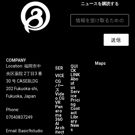
ニュースを購読する
メールアドレス
*
送信
COMPANY
Maps
Location: 福岡市中
QUI
SER
CK
央区薬院 2丁目3 番
LINK
VICE
Abo
30 号 CASEBLDG
CG
ut
パー
us
202 Fukuoka-shi,
ス
Serv
Vide
ice
Fukuoka, Japan
o CG
Prici
VR
ng
Pan
Cont
Phone:
aro
act
ma
Libr
07040837249
360
ary
AI
New
Arch
s
Email:
Basic9studio
itect